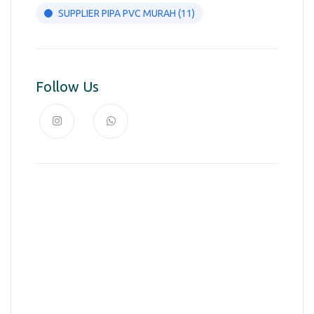
SUPPLIER PIPA PVC MURAH
(11)
Follow Us
News, Insights & Events
Subscribe to our newsletter and
stay updated on the latest news