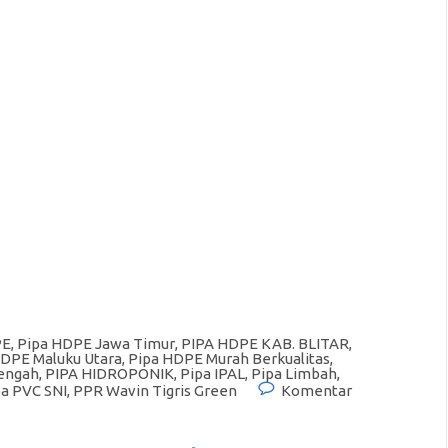
PE
,
Pipa HDPE Jawa Timur
,
PIPA HDPE KAB. BLITAR
,
HDPE Maluku Utara
,
Pipa HDPE Murah Berkualitas
,
Tengah
,
PIPA HIDROPONIK
,
Pipa IPAL
,
Pipa Limbah
,
pa PVC SNI
,
PPR Wavin Tigris Green
Komentar