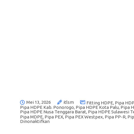
Mei 13, 2026
itlsm
Fitting HDPE
,
Pipa HD
Pipa HDPE Kab. Ponorogo
,
Pipa HDPE Kota Palu
,
Pipa 
Pipa HDPE Nusa Tenggara Barat
,
Pipa HDPE Sulawesi 
Pipa MDPE
,
Pipa PEX
,
Pipa PEX Westpex
,
Pipa PP-R
,
Pi
Dinonaktifkan