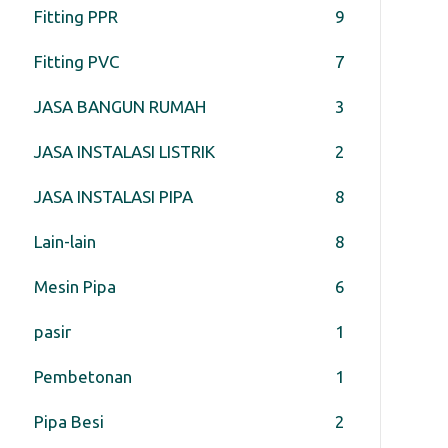
Fitting PPR
9
Fitting PVC
7
JASA BANGUN RUMAH
3
JASA INSTALASI LISTRIK
2
JASA INSTALASI PIPA
8
Lain-lain
8
Mesin Pipa
6
pasir
1
Pembetonan
1
Pipa Besi
2