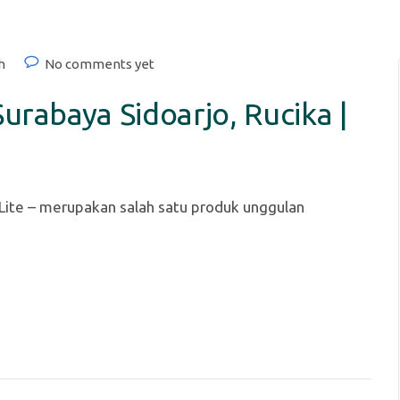
h
No comments yet
urabaya Sidoarjo, Rucika |
 Lite – merupakan salah satu produk unggulan