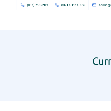
(031) 7505289
08213-1111-366
admin@li
Cur