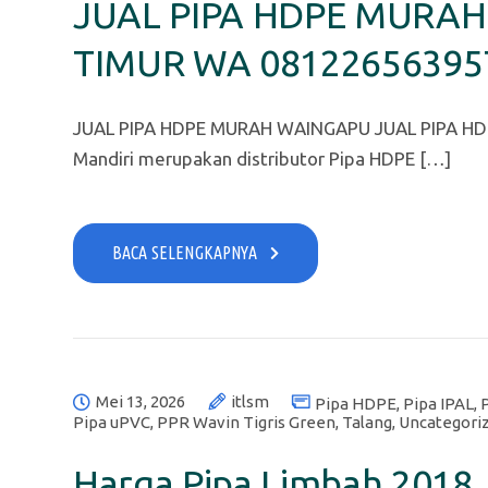
JUAL PIPA HDPE MURAH
TIMUR WA 08122656395
JUAL PIPA HDPE MURAH WAINGAPU JUAL PIPA HDP
Mandiri merupakan distributor Pipa HDPE […]
BACA SELENGKAPNYA
Mei 13, 2026
itlsm
Pipa HDPE
,
Pipa IPAL
,
Pipa uPVC
,
PPR Wavin Tigris Green
,
Talang
,
Uncategori
Harga Pipa Limbah 2018