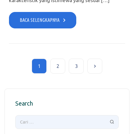
karakteristik yang istimewa yang sesuai […]
BACA SELENGKAPNYA
1
2
3
Search