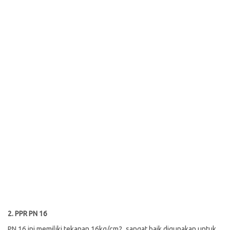
2. PPR PN 16
PN 16 ini memiliki tekanan 16kg/cm2, sangat baik digunakan untuk