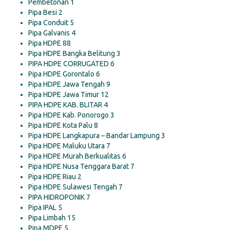
Pembetonan
1
Pipa Besi
2
Pipa Conduit
5
Pipa Galvanis
4
Pipa HDPE
88
Pipa HDPE Bangka Belitung
3
PIPA HDPE CORRUGATED
6
Pipa HDPE Gorontalo
6
Pipa HDPE Jawa Tengah
9
Pipa HDPE Jawa Timur
12
PIPA HDPE KAB. BLITAR
4
Pipa HDPE Kab. Ponorogo
3
Pipa HDPE Kota Palu
8
Pipa HDPE Langkapura – Bandar Lampung
3
Pipa HDPE Maluku Utara
7
Pipa HDPE Murah Berkualitas
6
Pipa HDPE Nusa Tenggara Barat
7
Pipa HDPE Riau
2
Pipa HDPE Sulawesi Tengah
7
PIPA HIDROPONIK
7
Pipa IPAL
5
Pipa Limbah
15
Pipa MDPE
5