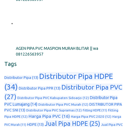
AGEN PIPA PVC MASPION MURAH BLITAR || wa
081226563957
Tags
Distributor Pipa HDPE
Distributor Pipa
(13)
(34)
Distributor Pipa PVC
Distributor Pipa PPR
(13)
(27)
Distributor Pipa
Distributor Pipa PVC Kabupaten Sidoarjo
(12)
PVC Lumajang
(14)
DISTRIBUTOR PIPA
Distributor Pipa PVC Murah
(12)
PVC SNI
(13)
Distributor Pipa PVC Supramas
(12)
Fitting
Fitting HDPE
(11)
Harga Pipa PVC
(16)
Pipa HDPE
(12)
Harga Pipa PVC 2020
(12)
Harga
Jual Pipa HDPE
(25)
HDPE
(13)
Jual Pipa PVC
PVC Murah
(11)