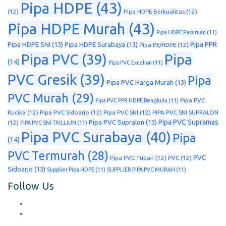
Pipa HDPE
(43)
(12)
Pipa HDPE Berkualitas
(12)
Pipa HDPE Murah
(43)
Pipa HDPE Pasuruan
(11)
Pipa PPR
Pipa HDPE SNI
(13)
Pipa HDPE Surabaya
(13)
Pipa PE/HDPE
(12)
Pipa PVC
(39)
Pipa
(14)
Pipa PVC Excellon
(11)
PVC Gresik
(39)
Pipa
Pipa PVC Harga Murah
(13)
PVC Murah
(29)
Pipa PVC
Pipa PVC PPR HDPE Bengkulu
(11)
Rucika
(12)
Pipa PVC Sidoarjo
(12)
Pipa PVC SNI
(12)
PIPA PVC SNI SUPRALON
Pipa PVC Supramas
Pipa PVC Supralon
(13)
(12)
PIPA PVC SNI TRILLIUN
(11)
Pipa PVC Surabaya
(40)
Pipa
(14)
PVC Termurah
(28)
PVC
Pipa PVC Tuban
(12)
PVC
(12)
Sidoarjo
(13)
Supplier Pipa HDPE
(11)
SUPPLIER PIPA PVC MURAH
(11)
Follow Us