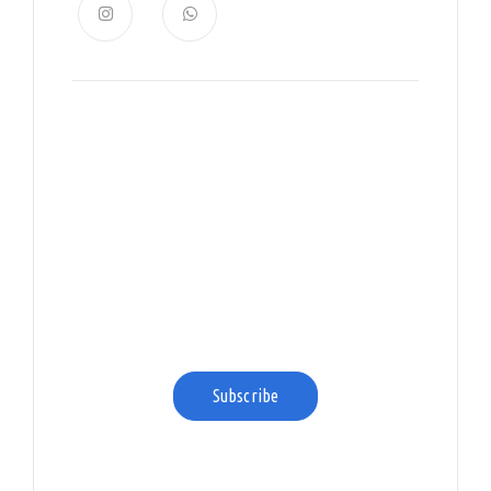
News, Insights & Events
Subscribe to our newsletter
and stay updated on the latest
news
Subscribe