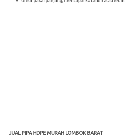
Umur pakai panjang, mencapai 50 tahun atau lebih
JUAL PIPA HDPE MURAH LOMBOK BARAT