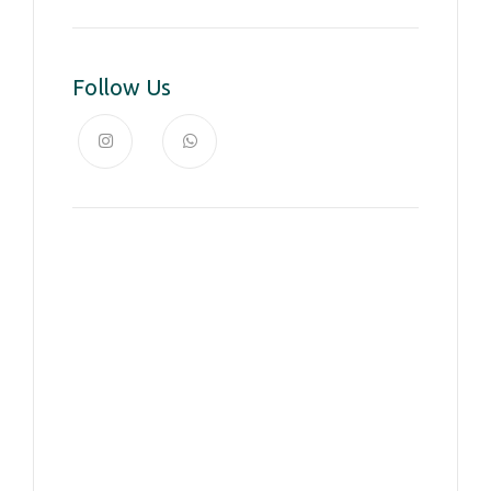
Follow Us
News, Insights & Events
Subscribe to our newsletter
and stay updated on the latest
news